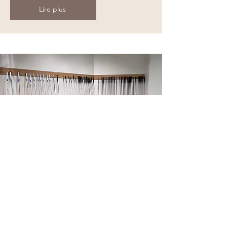
Lire plus
Putting
Devenez un as du petit jeu
Lire plus